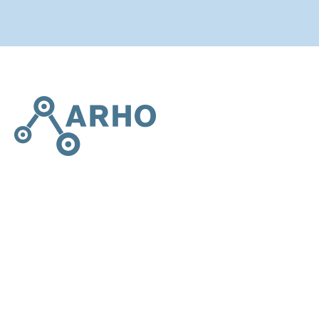
Vi på Arho AB är specialister på att designa och tillverka
robotautomation och robotintegration som hjälper er att
effektivisera er produktion och sänka era
tillverkningskostnader.
En del av Fagertorp Gruppen
Adress
Bergsmansvägen 7