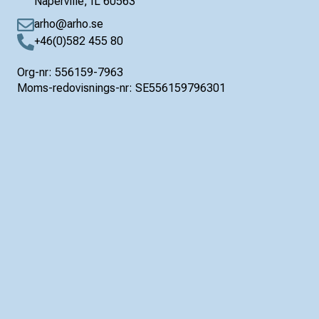
Naperville, IL 60563
arho@arho.se
+46(0)582 455 80
Org-nr: 556159-7963
Moms-redovisnings-nr: SE556159796301