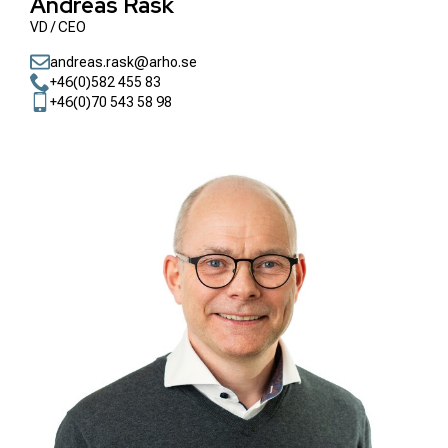
Andreas Rask
VD / CEO
andreas.rask@arho.se
+46(0)582 455 83
+46(0)70 543 58 98