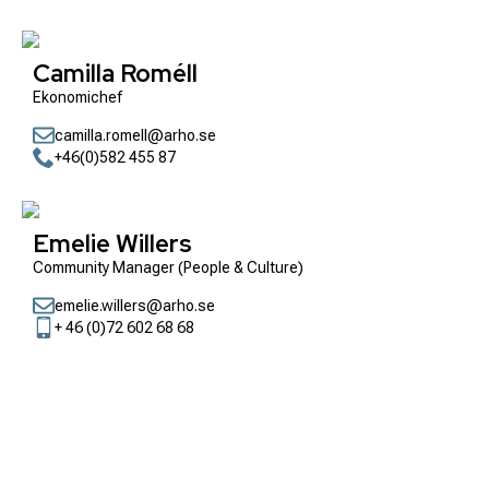
Camilla Roméll
Ekonomichef
camilla.romell@arho.se
+46(0)582 455 87
Emelie Willers
Community Manager (People & Culture)
emelie.willers@arho.se
+ 46 (0)72 602 68 68